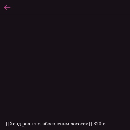
[[Хенд ролл з слабосоленим лососем]] 320 г