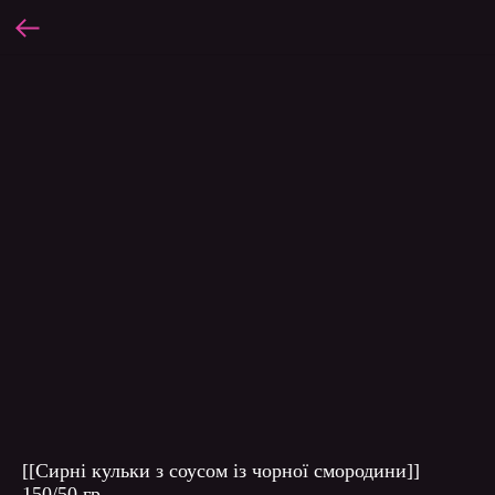
[[Сирні кульки з соусом із чорної смородини]]
150/50 гр